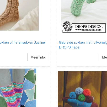
kken of herensokken Justine
Gebreide sokken met ruitvormige
DROPS Fabel
Meer info
Mee