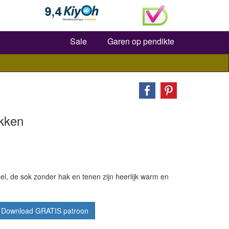
Zoeken
Sale
Garen op pendikte
kken
l, de sok zonder hak en tenen zijn heerlijk warm en
Download GRATIS patroon