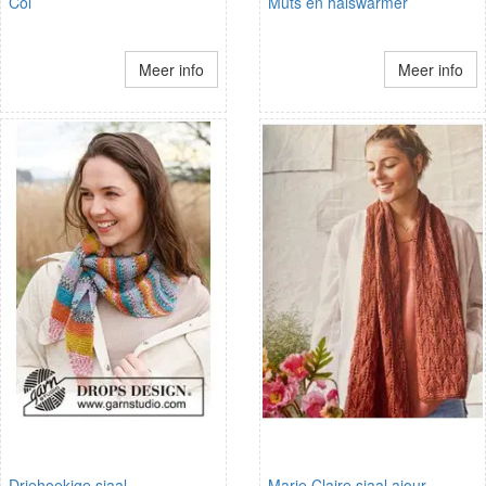
Col
Muts en halswarmer
Meer info
Meer info
Driehoekige sjaal
Marie Claire sjaal ajour