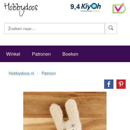
Zoeke
Winkel
Patronen
Boeken
Hobbydoos.nl
Patroon