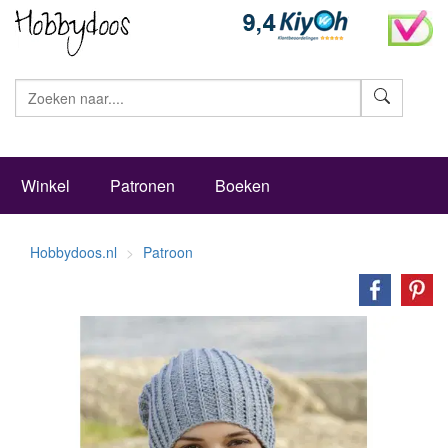
Zoeke
Winkel
Patronen
Boeken
Hobbydoos.nl
Patroon