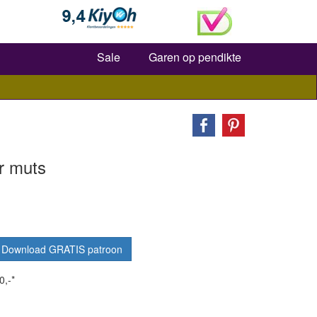
Zoeken
Sale
Garen op pendikte
r muts
Download GRATIS patroon
0,-*