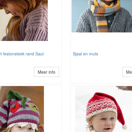
t festonsteek rand Saul
Sjaal en muts
Meer info
Mee