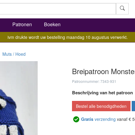
l
Patronen
Boeken
ivm drukte wordt uw bestelling maandag 10 augustus verwerkt.
Muts / Hoed
Breipatroon Monste
Patroonnummer: 7343-931
Beschrijving van het patroon
Bestel alle benodigdheden
Gratis
verzending
vanaf € 5