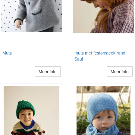
Muts
muts met festonsteek rand
Saul
Meer info
Meer info