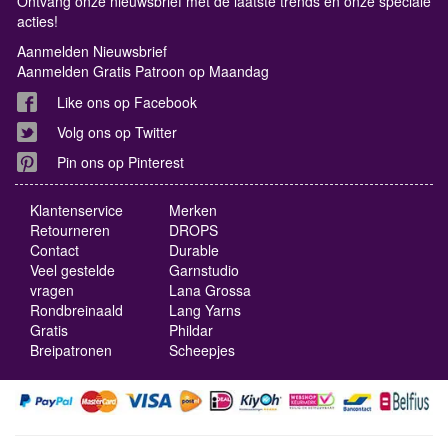
Ontvang onze nieuwsbrief met de laatste trends en onze speciale
acties!
Aanmelden Nieuwsbrief
Aanmelden Gratis Patroon op Maandag
Like ons op Facebook
Volg ons op Twitter
Pin ons op Pinterest
Klantenservice
Merken
Retourneren
DROPS
Contact
Durable
Veel gestelde
Garnstudio
vragen
Lana Grossa
Rondbreinaald
Lang Yarns
Gratis
Phildar
Breipatronen
Scheepjes