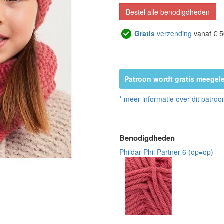
Bestel alle benodigdheden
Gratis
verzending
vanaf € 5
Patroon wordt gratis meegele
* meer informatie over dit patroo
Benodigdheden
Phildar Phil Partner 6 (op=op)