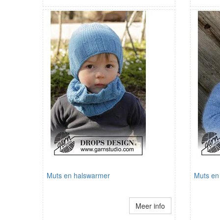
Muts en halswarmer
Muts en
Meer info