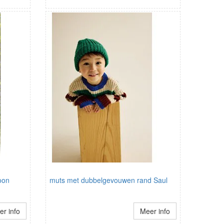
oon
muts met dubbelgevouwen rand Saul
r info
Meer info