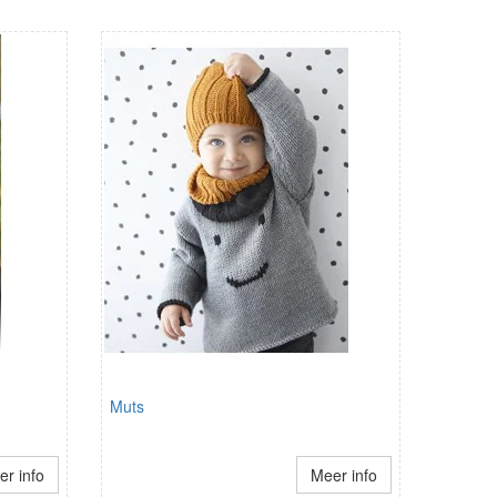
Muts
r info
Meer info