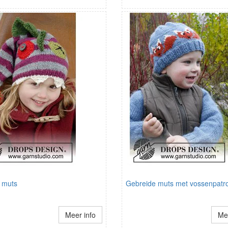
 muts
Gebreide muts met vossenpatr
Meer info
Mee