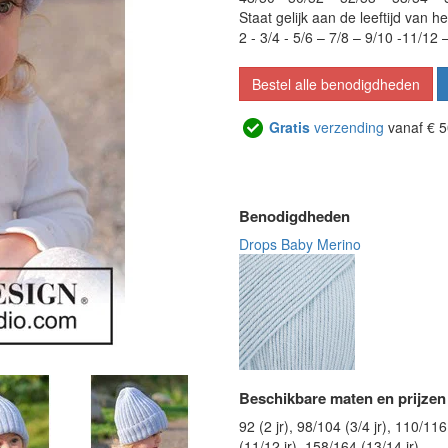
Staat gelijk aan de leeftijd van he
2 - 3/4 - 5/6 – 7/8 – 9/10 -11/12 
Bestel alle benodigdheden
Gratis
verzending
vanaf € 5
Benodigdheden
Drops Baby Merino
Beschikbare maten en prijzen
92 (2 jr), 98/104 (3/4 jr), 110/116
(11/12 jr), 158/164 (13/14 jr)