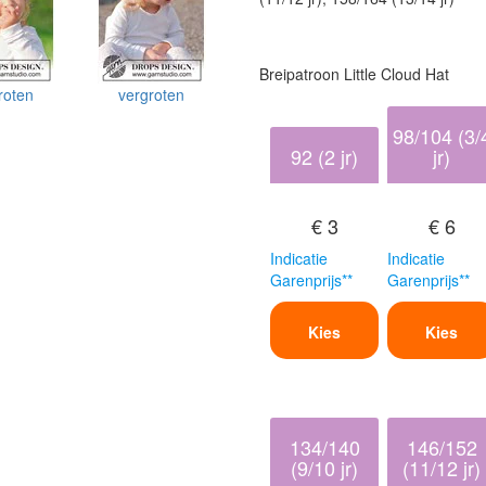
Breipatroon Little Cloud Hat
roten
vergroten
98/104 (3/
92 (2 jr)
jr)
€ 3
€ 6
Indicatie
Indicatie
Garenprijs**
Garenprijs**
Kies
Kies
134/140
146/152
(9/10 jr)
(11/12 jr)