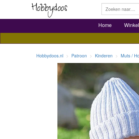
Home
Winke
Hobbydoos.nl
Patroon
Kinderen
Muts / H