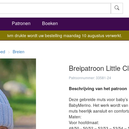
l
Patronen
Boeken
ivm drukte wordt uw bestelling maandag 10 augustus verwerkt.
oed
Breien
Breipatroon Little C
Patroonnummer: 33581-24
Beschrijving van het patroon
Deze gebreide muts voor baby’s
BabyMerino. Het werk wordt van
muts heerlijk aansluit en comforta
Maten:
Voor hoofdmaat:
48/50 - 50/52 – 52/53 – 53/54 –