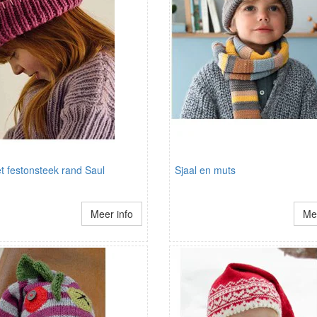
t festonsteek rand Saul
Sjaal en muts
Meer info
Mee