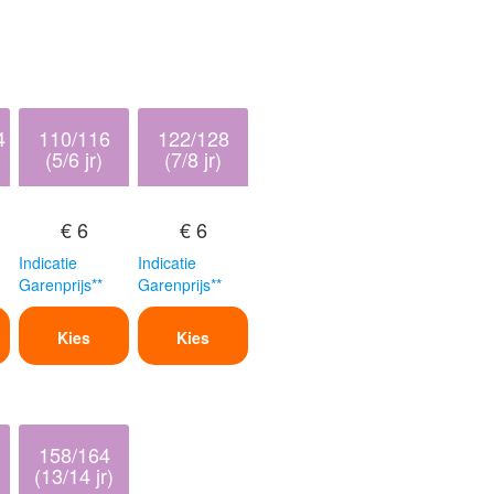
4
110/116
122/128
(5/6 jr)
(7/8 jr)
€ 6
€ 6
Indicatie
Indicatie
Garenprijs**
Garenprijs**
Kies
Kies
158/164
(13/14 jr)