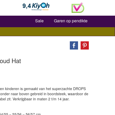
Zoeken
Sale
Garen op pendikte
loud Hat
 en kinderen is gemaakt van het superzachte DROPS
 onder naar boven gebreid in boordsteek, waardoor de
bel zit. Verkrijgbaar in maten 2 t/m 14 jaar.
 54/55 – 55/56 – 56/57 cm