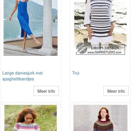
Lange damesjurk met
Trui
spaghettibandjes
Meer info
Meer info