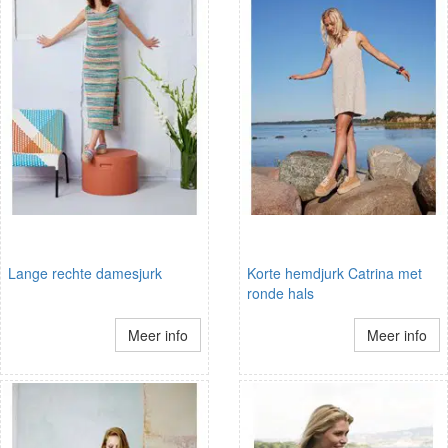
Lange rechte damesjurk
Korte hemdjurk Catrina met
ronde hals
Meer info
Meer info