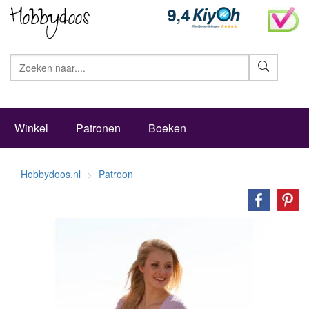
Zoeke
Winkel
Patronen
Boeken
Hobbydoos.nl
Patroon