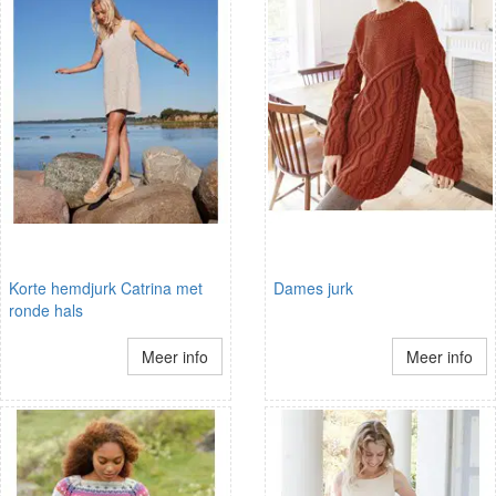
Korte hemdjurk Catrina met
Dames jurk
ronde hals
Meer info
Meer info