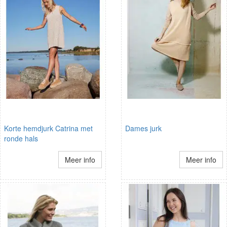
Korte hemdjurk Catrina met
Dames jurk
ronde hals
Meer info
Meer info