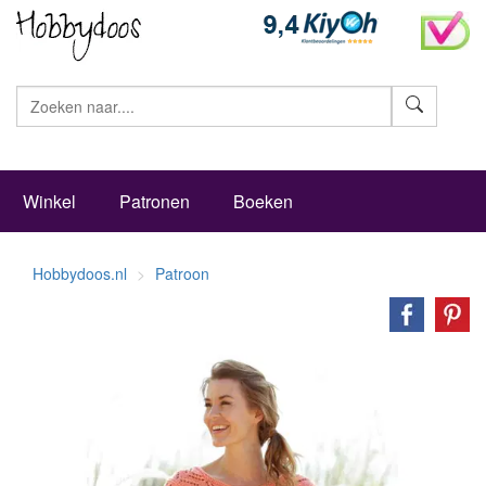
Zoeke
Winkel
Patronen
Boeken
Hobbydoos.nl
Patroon