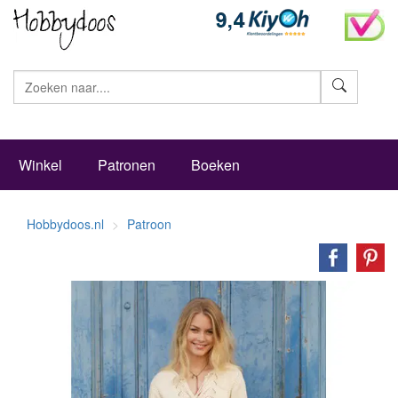
Zoeke
Winkel
Patronen
Boeken
Hobbydoos.nl
Patroon