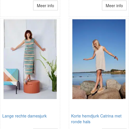
Meer info
Meer info
Lange rechte damesjurk
Korte hemdjurk Catrina met
ronde hals