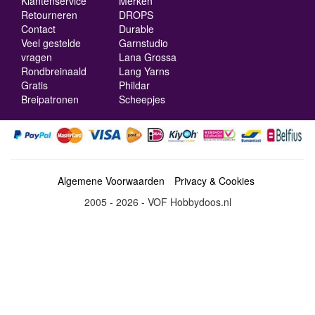
Klantenservice
Merken
Retourneren
DROPS
Contact
Durable
Veel gestelde
Garnstudio
vragen
Lana Grossa
Rondbreinaald
Lang Yarns
Gratis
Phildar
Breipatronen
Scheepjes
Algemene Voorwaarden
Privacy & Cookies
2005 - 2026 - VOF Hobbydoos.nl