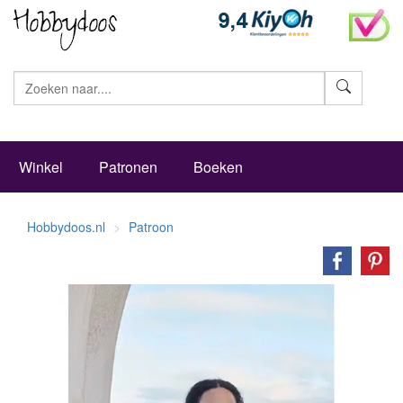
Zoeke
Winkel
Patronen
Boeken
Hobbydoos.nl
Patroon