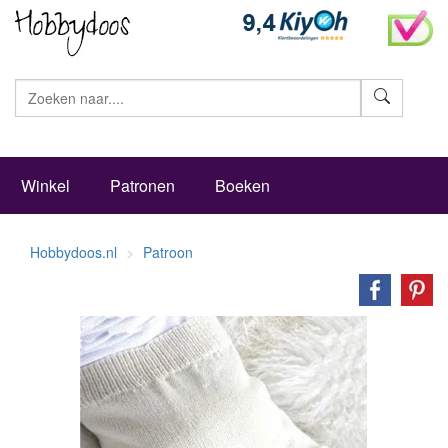
Zoeke
Winkel
Patronen
Boeken
Hobbydoos.nl
Patroon