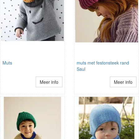
Muts
muts met festonsteek rand
Saul
Meer info
Meer info