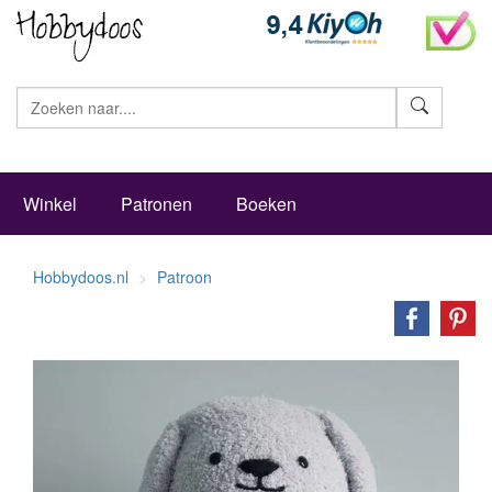
Zoeke
Winkel
Patronen
Boeken
Hobbydoos.nl
Patroon