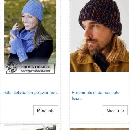
muts, colsjaal en polswarmers
Herenmuts of damesmuts
Isaac
Meer info
Meer info