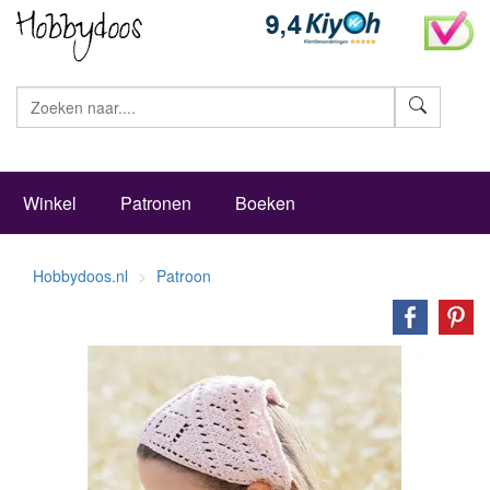
Zoeke
Winkel
Patronen
Boeken
Hobbydoos.nl
Patroon