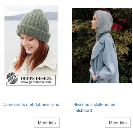
Damesmuts met dubbele rand
Bivakmuts sluitend met
halsboord
Meer info
Meer info