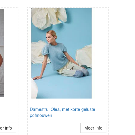
e
Damestrui Olea, met korte geluste
pofmouwen
r info
Meer info