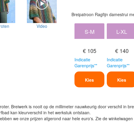
Breipatroon Ragfijn damestrui 
roten
Video
S-M
L-XL
€ 105
€ 140
Indicatie
Indicatie
Garenprijs**
Garenprijs**
Kies
Kies
oter. Breiwerk is nooit op de millimeter nauwkeurig door verschil in bre
verfbad kan kleurverschil in het werkstuk ontstaan.
ben we onze prijzen afgerond naar hele euro's. Zie de winkelwagen vo