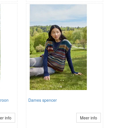
troon
Dames spencer
r info
Meer info