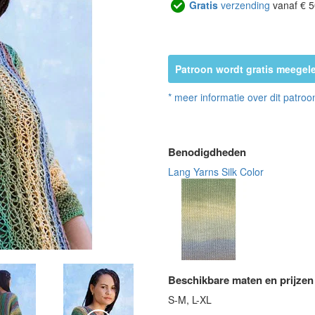
Gratis
verzending
vanaf € 5
Patroon wordt gratis meegele
* meer informatie over dit patroo
Benodigdheden
Lang Yarns Silk Color
Beschikbare maten en prijzen
S-M, L-XL