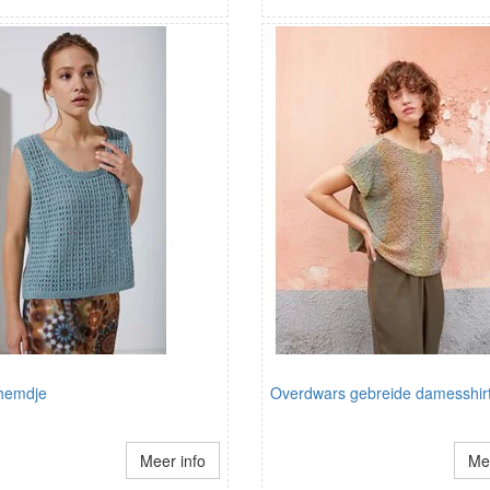
hemdje
Overdwars gebreide damesshir
Meer info
Mee