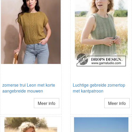
zomerse trui Leon met korte
Luchtige gebreide zomertop
aangebreide mouwen
met kantpatroon
Meer info
Meer info