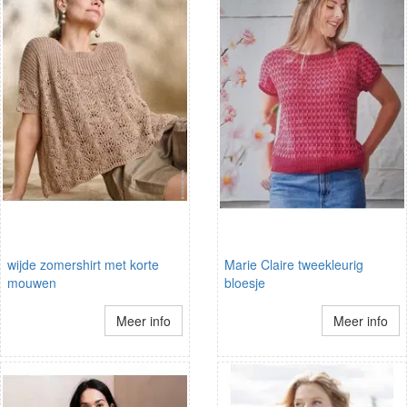
wijde zomershirt met korte
Marie Claire tweekleurig
mouwen
bloesje
Meer info
Meer info