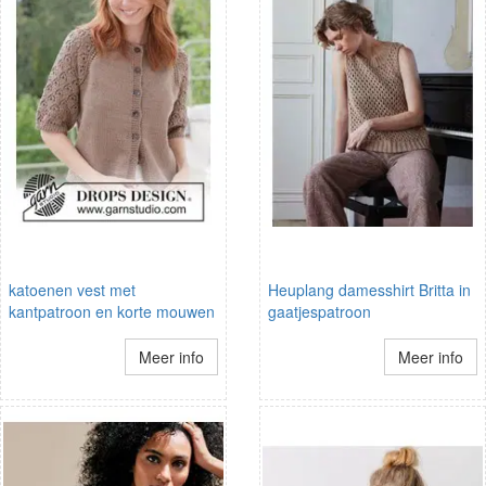
katoenen vest met
Heuplang damesshirt Britta in
kantpatroon en korte mouwen
gaatjespatroon
Meer info
Meer info