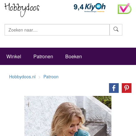
Zoeke
Winkel
Patronen
Boeken
Hobbydoos.nl
Patroon