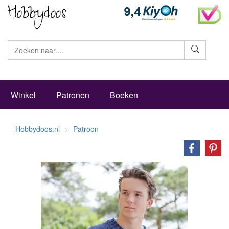
Zoeke
Winkel
Patronen
Boeken
Hobbydoos.nl
Patroon