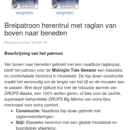
vergroten
vergroten
Breipatroon herentrui met raglan van
boven naar beneden
Patroonnummer: 34193-18
Beschrijving van het patroon
Van boven naar beneden gebreid met een naadloze raglanpas,
biedt het patroon voor de
Midnight Tide Sweater
een klassieke
en comfortabele herentrui in tricotsteek. De top-down constructie
maakt het eenvoudig om de lengte van het lijf en de mouwen aan
te passen. Brei deze tijdloze trui met de robuuste warmte van
DROPS Alaska
, een 100% wollen garen, of kies voor de zachte,
superwash behandelde
DROPS Big Merino
van extra fijne
merinowol voor extra comfort.
Constructie:
Naadloos top-down gebreid met
raglanmeerderingen.
Stijl:
Klassieke herentrui met een gladde tricotsteek en
boordsteek afwerking.