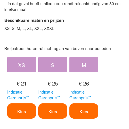
– in dat geval heeft u alleen een rondbreinaald nodig van 80 cm
in elke maat
Beschikbare maten en prijzen
XS, S, M, L, XL, XXL, XXXL
Breipatroon herentrui met raglan van boven naar beneden
XS
S
M
€ 21
€ 25
€ 26
Indicatie
Indicatie
Indicatie
Garenprijs**
Garenprijs**
Garenprijs**
Kies
Kies
Kies