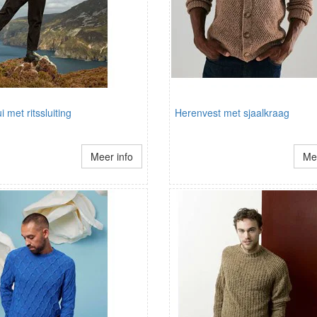
i met ritssluiting
Herenvest met sjaalkraag
Meer info
Mee