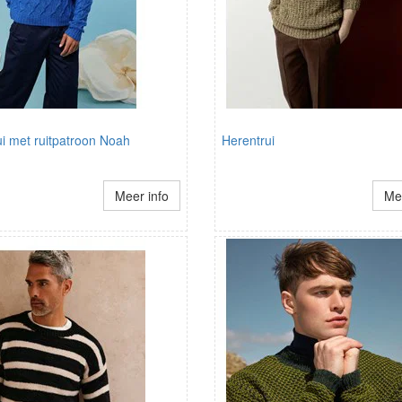
i met ruitpatroon Noah
Herentrui
Meer info
Mee