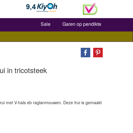
Zoeken
Sale
Garen op pendikte
i in tricotsteek
ntrui met V-hals eb raglanmouwen. Deze trui is gemaakt