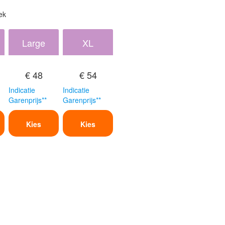
ek
Large
XL
€ 48
€ 54
Indicatie
Indicatie
Garenprijs**
Garenprijs**
Kies
Kies