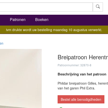
l
Patronen
Boeken
ivm drukte wordt uw bestelling maandag 10 augustus verwerkt.
ien
Breipatroon Herentru
Patroonnummer: 32870-8
Beschrijving van het patroon
Phildar breipatroon Gilles, here
van het garen Phil Extra.
Bestel alle benodigdheden