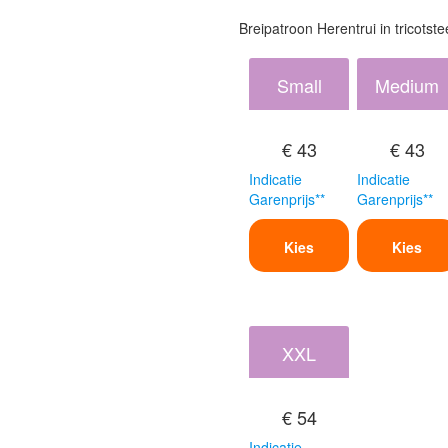
Breipatroon Herentrui in tricotste
Small
Medium
€ 43
€ 43
Indicatie
Indicatie
Garenprijs**
Garenprijs**
Kies
Kies
XXL
€ 54
Indicatie