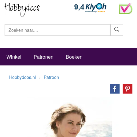
Zoeke
Winkel
Patronen
Boeken
Hobbydoos.nl
Patroon