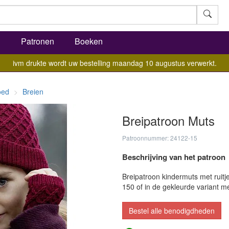
l
Patronen
Boeken
ivm drukte wordt uw bestelling maandag 10 augustus verwerkt.
oed
Breien
Breipatroon Muts
Patroonnummer: 24122-15
Beschrijving van het patroon
Breipatroon kindermuts met ruit
150 of in de gekleurde variant 
Bestel alle benodigdheden