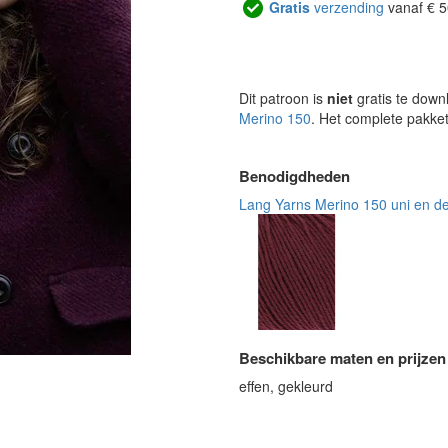
Gratis
verzending
vanaf € 5
Dit patroon is
niet
gratis te down
Merino 150
. Het complete pakket
Benodigdheden
Lang Yarns Merino 150 uni en d
Beschikbare maten en prijzen
effen, gekleurd