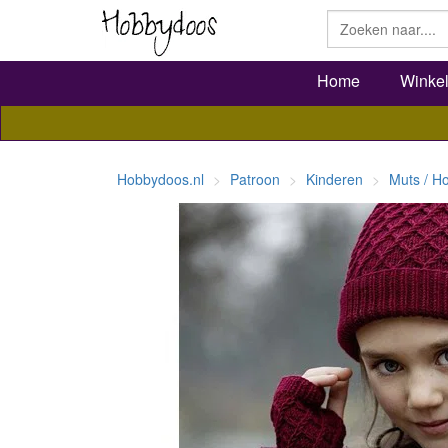
Home
Winke
Hobbydoos.nl
Patroon
Kinderen
Muts / H