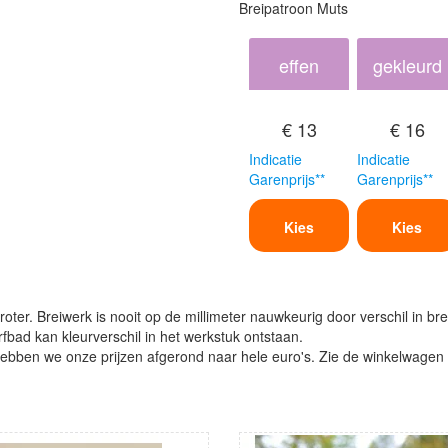
Breipatroon Muts
effen
gekleurd
€ 13
€ 16
Indicatie
Indicatie
Garenprijs**
Garenprijs**
Kies
Kies
oter. Breiwerk is nooit op de millimeter nauwkeurig door verschil in bre
verfbad kan kleurverschil in het werkstuk ontstaan.
ben we onze prijzen afgerond naar hele euro's. Zie de winkelwagen vo