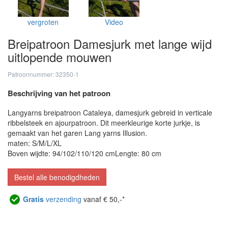
vergroten
Video
Breipatroon Damesjurk met lange wijd
uitlopende mouwen
Patroonnummer: 32350-1
Beschrijving van het patroon
Langyarns breipatroon Cataleya, damesjurk gebreid in verticale
ribbelsteek en ajourpatroon. Dit meerkleurige korte jurkje, is
gemaakt van het garen Lang yarns Illusion.
maten: S/M/L/XL
Boven wijdte: 94/102/110/120 cm
Lengte: 80 cm
Bestel alle benodigdheden
Gratis
verzending
vanaf € 50,-*