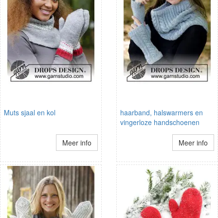
Muts sjaal en kol
haarband, halswarmers en
vingerloze handschoenen
Meer info
Meer info