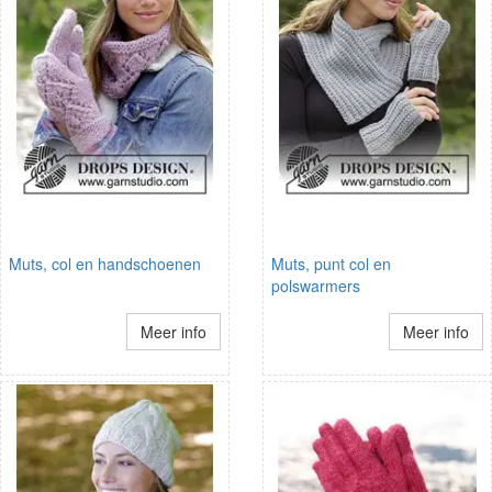
Muts, col en handschoenen
Muts, punt col en
polswarmers
Meer info
Meer info