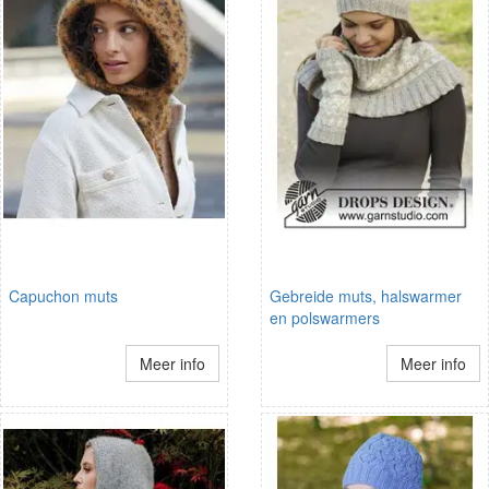
Capuchon muts
Gebreide muts, halswarmer
en polswarmers
Meer info
Meer info