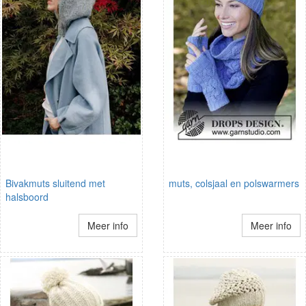
Bivakmuts sluitend met
muts, colsjaal en polswarmers
halsboord
Meer info
Meer info