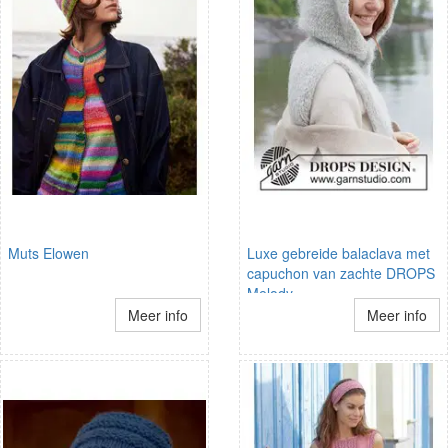
Muts Elowen
Luxe gebreide balaclava met
capuchon van zachte DROPS
Melody
Meer info
Meer info