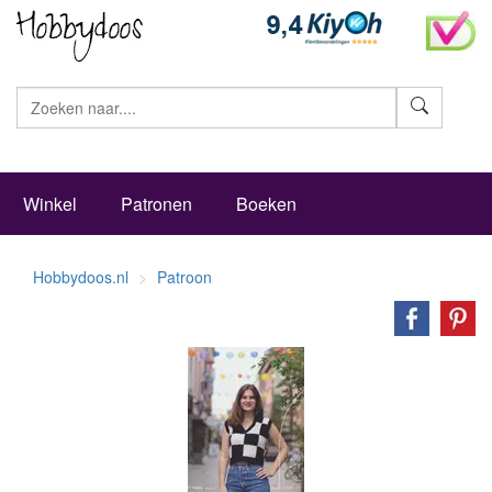
Zoeke
Winkel
Patronen
Boeken
Hobbydoos.nl
Patroon