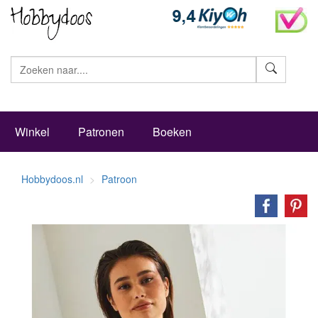
Zoeke
Winkel
Patronen
Boeken
Hobbydoos.nl
Patroon