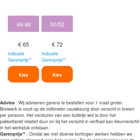
46/48
50/52
€ 65
€ 72
Indicatie
Indicatie
Garenprijs**
Garenprijs**
Kies
Kies
Advies
: Wij adviseren garens te bestellen voor 1 maat groter.
Breiwerk is nooit op de millimeter nauwkeurig door verschil in breien
per persoon. Het versturen van een bolletje wol is door het
pakkettarief relatief duur en bij het verschil in verfbad kan kleurverschil
in het werkstuk ontstaan.
Garenprijs**
: Omdat we met diverse kortingen werken hebben we
onze prijzen afgerond naar hele euro's. Zie de winkelwagen voor de