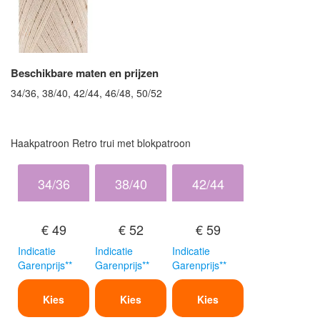
Beschikbare maten en prijzen
34/36, 38/40, 42/44, 46/48, 50/52
Haakpatroon Retro trui met blokpatroon
34/36
38/40
42/44
€ 49
€ 52
€ 59
Indicatie
Indicatie
Indicatie
Garenprijs**
Garenprijs**
Garenprijs**
Kies
Kies
Kies