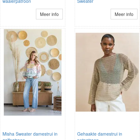
waaierpatroon
Sweater
Meer info
Meer info
Misha Sweater damestrui in
Gehaakte damestrui in
golfpatroon
netpatroon