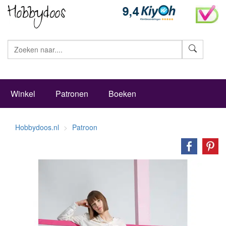
Zoeke
Winkel
Patronen
Boeken
Hobbydoos.nl
Patroon