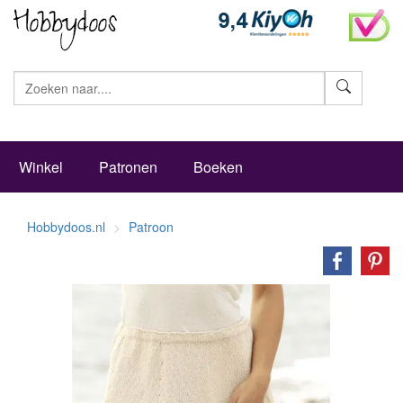
Zoeke
Winkel
Patronen
Boeken
Hobbydoos.nl
Patroon