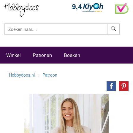
Zoeke
Winkel
Patronen
Boeken
Hobbydoos.nl
Patroon