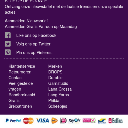
BLIJF OP DE HOOGTE
Ontvang onze nieuwsbrief met de laatste trends en onze speciale
acties!
Aanmelden Nieuwsbrief
Aanmelden Gratis Patroon op Maandag
Like ons op Facebook
Volg ons op Twitter
Pin ons op Pinterest
Klantenservice
Merken
Retourneren
DROPS
Contact
Durable
Veel gestelde
Garnstudio
vragen
Lana Grossa
Rondbreinaald
Lang Yarns
Gratis
Phildar
Breipatronen
Scheepjes