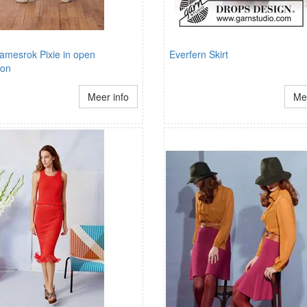
amesrok Pixie in open
Everfern Skirt
oon
Meer info
Mee