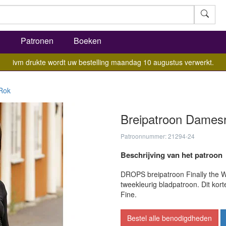
l
Patronen
Boeken
ivm drukte wordt uw bestelling maandag 10 augustus verwerkt.
Rok
Breipatroon Damesr
Patroonnummer: 21294-24
Beschrijving van het patroon
DROPS breipatroon Finally the 
tweekleurig bladpatroon. Dit ko
Fine.
Bestel alle benodigdheden