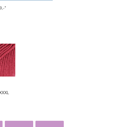
0,-*
 XXXL