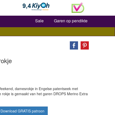
Zoeken
Sale
Garen op pendikte
okje
Weekend, damesrokje in Engelse patentseek met
rte rokje is gemaakt van het garen DROPS Merino Extra
Download GRATIS patroon