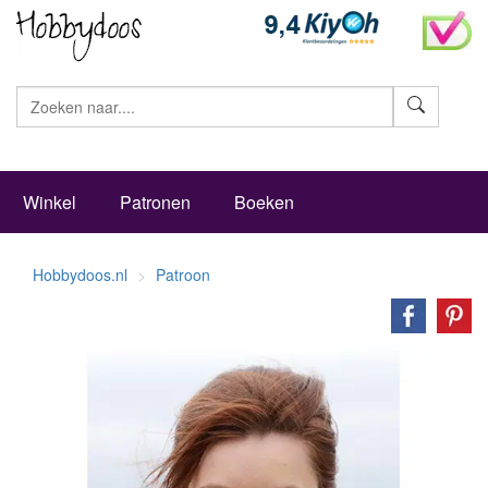
Zoeke
Winkel
Patronen
Boeken
Hobbydoos.nl
Patroon