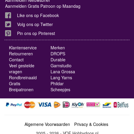
Aanmelden Gratis Patroon op Maandag
Like ons op Facebook
Volg ons op Twitter
Pin ons op Pinterest
Klantenservice
Merken
Retourneren
DROPS
Contact
Durable
Veel gestelde
Garnstudio
vragen
Lana Grossa
Rondbreinaald
Lang Yarns
Gratis
Phildar
Breipatronen
Scheepjes
Algemene Voorwaarden
Privacy & Cookies
2005 - 2026 - VOF Hobbydoos.nl