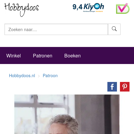
Zoeke
Winkel
Patronen
Boeken
Hobbydoos.nl
Patroon