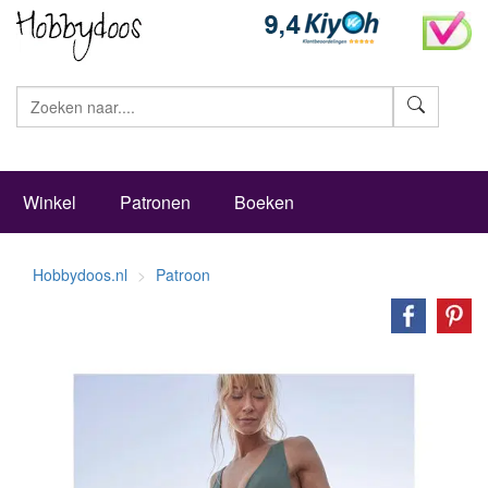
Zoeke
Winkel
Patronen
Boeken
Hobbydoos.nl
Patroon