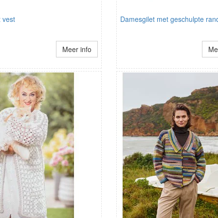
 vest
Damesgilet met geschulpte ran
Meer info
Mee