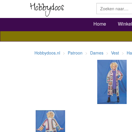
Home
Winke
Hobbydoos.nl
Patroon
Dames
Vest
Ha