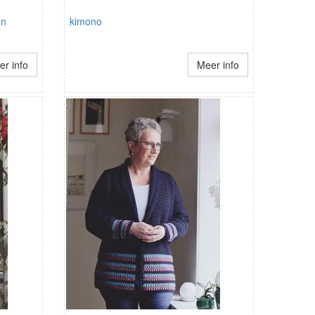
en
kimono
r info
Meer info