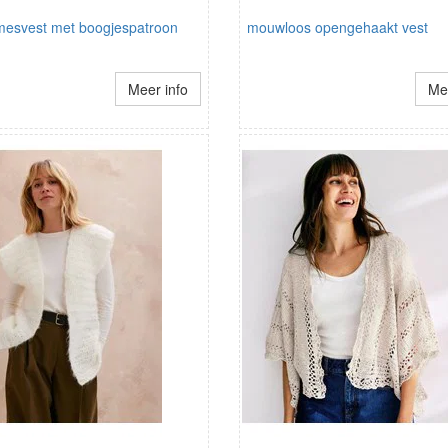
mesvest met boogjespatroon
mouwloos opengehaakt vest
Meer info
Mee