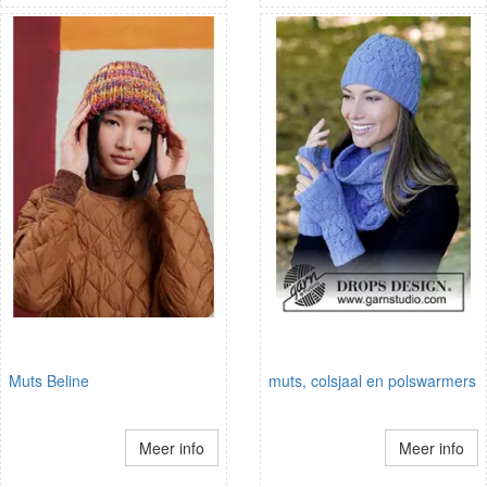
Muts Beline
muts, colsjaal en polswarmers
Meer info
Meer info