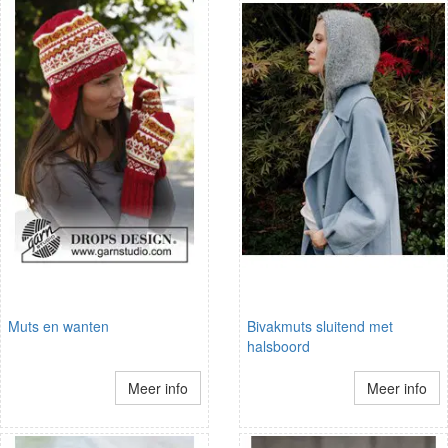
Muts en wanten
Bivakmuts sluitend met
halsboord
Meer info
Meer info