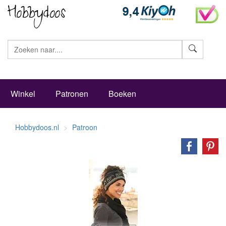
Zoeke
Winkel
Patronen
Boeken
Hobbydoos.nl
Patroon