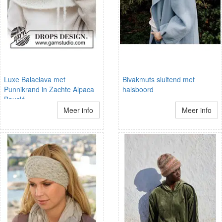
Luxe Balaclava met
Bivakmuts sluitend met
Punnikrand in Zachte Alpaca
halsboord
Bouclé
Meer info
Meer info