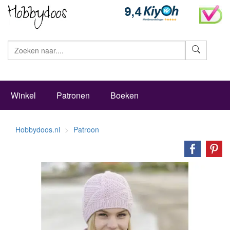
Zoeke
Winkel
Patronen
Boeken
Hobbydoos.nl
Patroon