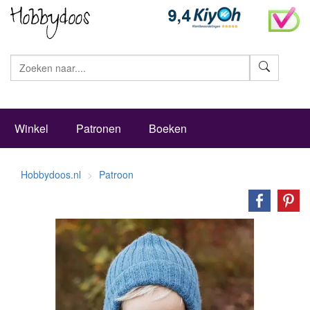
Zoeke
Winkel
Patronen
Boeken
Hobbydoos.nl
Patroon