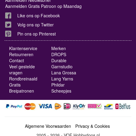
Aanmelden Gratis Patroon op Maandag
Like ons op Facebook
Volg ons op Twitter
Pin ons op Pinterest
Klantenservice
Merken
Retourneren
DROPS
Contact
Durable
Veel gestelde
Garnstudio
vragen
Lana Grossa
Rondbreinaald
Lang Yarns
Gratis
Phildar
Breipatronen
Scheepjes
Algemene Voorwaarden
Privacy & Cookies
2005 - 2026 - VOF Hobbydoos.nl