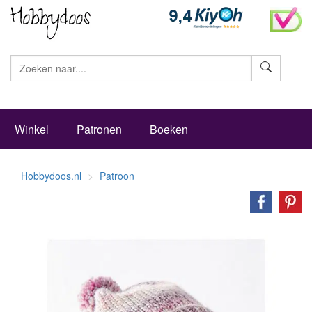
Zoeke
Winkel
Patronen
Boeken
Hobbydoos.nl
Patroon