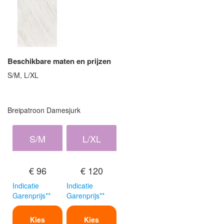
Beschikbare maten en prijzen
S/M, L/XL
Breipatroon Damesjurk
S/M
L/XL
€ 96
€ 120
Indicatie
Indicatie
Garenprijs**
Garenprijs**
Kies
Kies