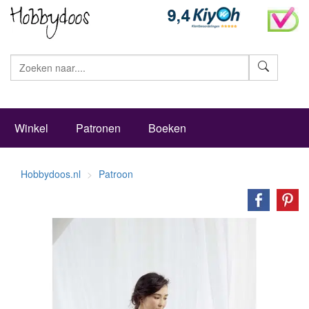
Zoeke
Winkel
Patronen
Boeken
Hobbydoos.nl
Patroon