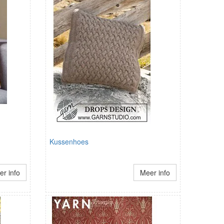
Kussenhoes
r info
Meer info