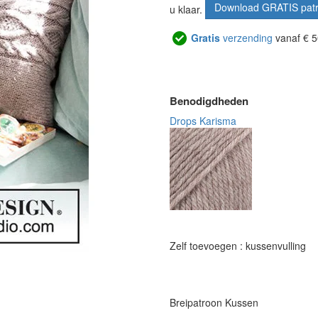
Download GRATIS pat
u klaar.
Gratis
verzending
vanaf € 5
Benodigdheden
Drops Karisma
Zelf toevoegen : kussenvulling
Breipatroon Kussen