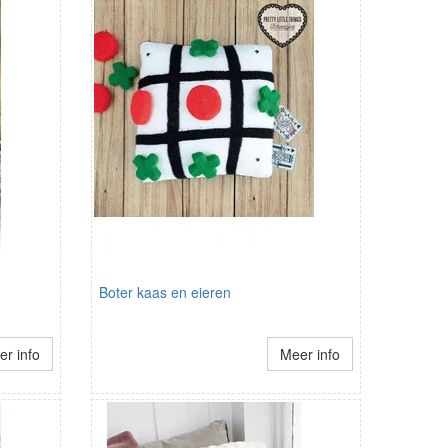
Boter kaas en eieren
r info
Meer info