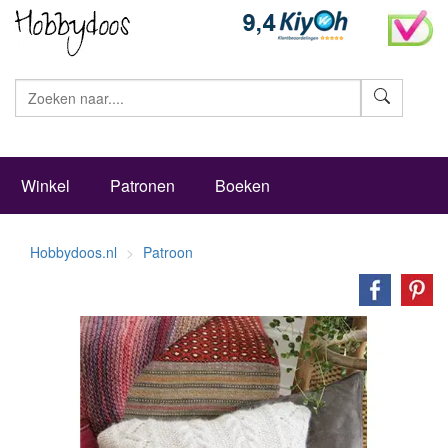
Zoeke
Winkel
Patronen
Boeken
Hobbydoos.nl
Patroon