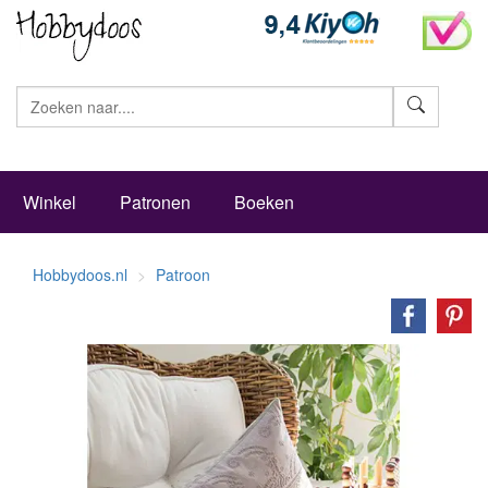
Zoeke
Winkel
Patronen
Boeken
Hobbydoos.nl
Patroon