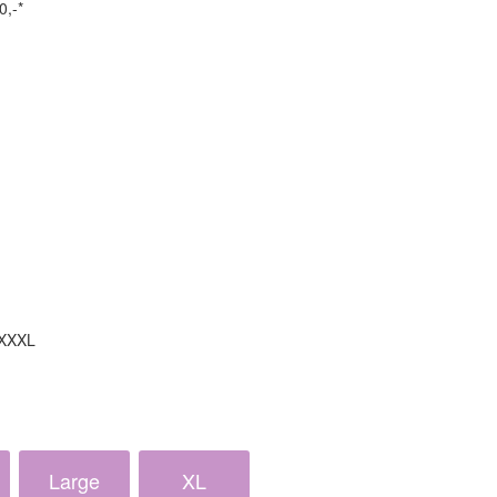
0,-*
 XXXL
Large
XL