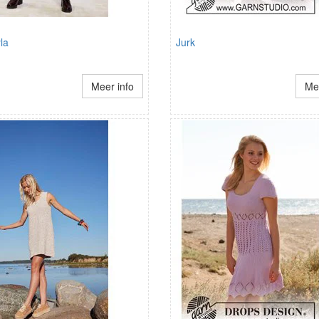
la
Jurk
Meer info
Mee