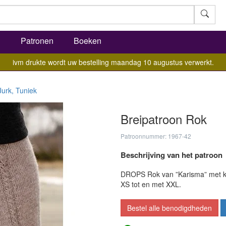
l
Patronen
Boeken
ivm drukte wordt uw bestelling maandag 10 augustus verwerkt.
Jurk, Tuniek
Breipatroon Rok
Patroonnummer: 1967-42
Beschrijving van het patroon
DROPS Rok van ”Karisma” met ka
XS tot en met XXL.
Bestel alle benodigdheden