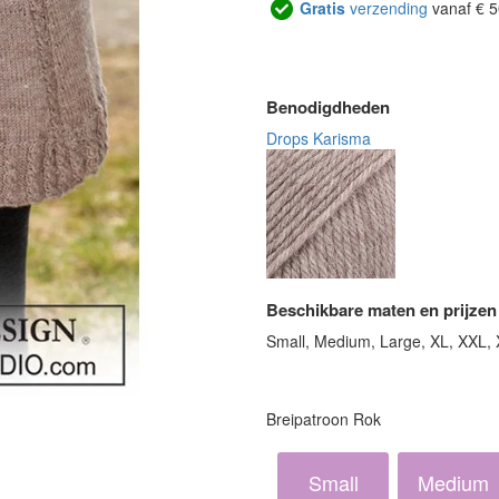
Gratis
verzending
vanaf € 5
Benodigdheden
Drops Karisma
Beschikbare maten en prijzen
Small, Medium, Large, XL, XXL,
Breipatroon Rok
Small
Medium