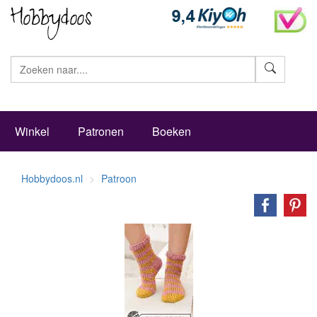
Zoeke
Winkel
Patronen
Boeken
Hobbydoos.nl
Patroon