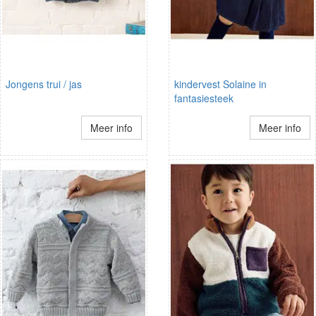
Jongens trui / jas
kindervest Solaine in
fantasiesteek
Meer info
Meer info