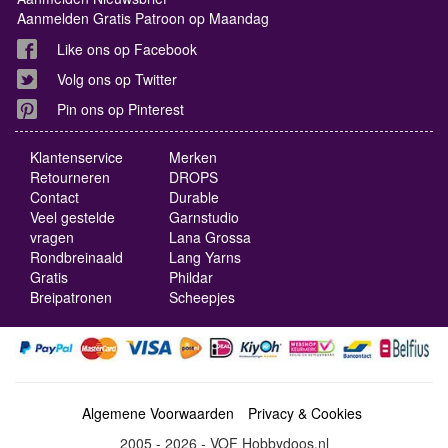
Aanmelden Gratis Patroon op Maandag
Like ons op Facebook
Volg ons op Twitter
Pin ons op Pinterest
Klantenservice
Merken
Retourneren
DROPS
Contact
Durable
Veel gestelde
Garnstudio
vragen
Lana Grossa
Rondbreinaald
Lang Yarns
Gratis
Phildar
Breipatronen
Scheepjes
Algemene Voorwaarden
Privacy & Cookies
2005 - 2026 - VOF Hobbydoos.nl