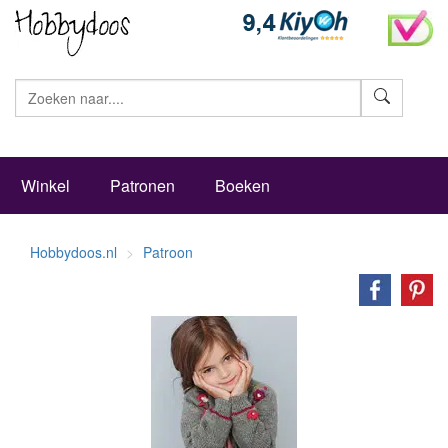
Zoeke
Winkel
Patronen
Boeken
Hobbydoos.nl
Patroon