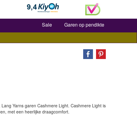
Zoeken
Sale
Garen op pendikte
t Lang Yarns garen Cashmere Light.
Cashmere Light is
aren, met een heerlijke draagcomfort.