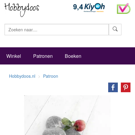
Zoeke
Winkel
Patronen
Boeken
Hobbydoos.nl
Patroon