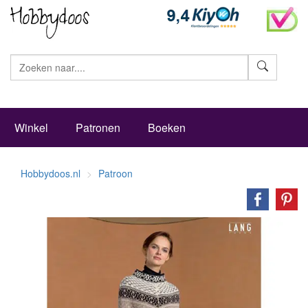
Zoeke
Winkel
Patronen
Boeken
Hobbydoos.nl
Patroon