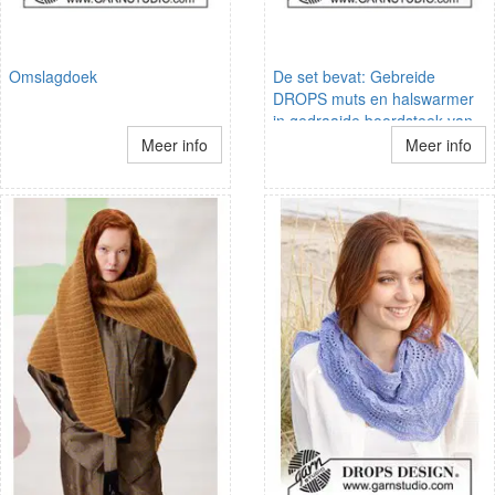
Omslagdoek
De set bevat: Gebreide
DROPS muts en halswarmer
in gedraaide boordsteek van
Eskimo.
Meer info
Meer info