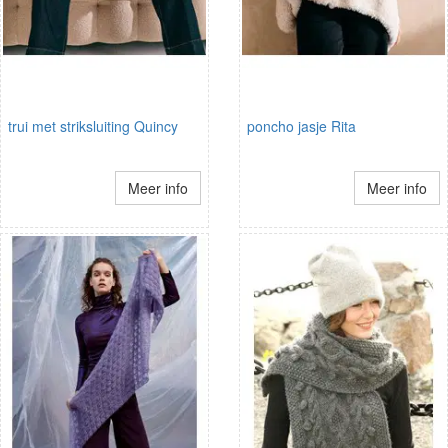
trui met striksluiting Quincy
poncho jasje Rita
Meer info
Meer info