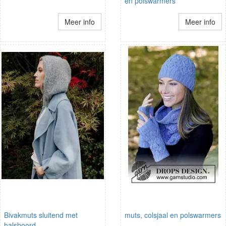
en polswarmers
Meer info
Meer info
Bivakmuts sluitend met
muts, colsjaal en polswarmers
halsboord