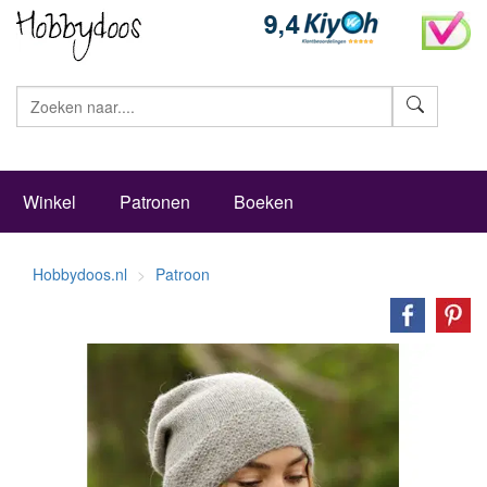
Zoeke
Winkel
Patronen
Boeken
Hobbydoos.nl
Patroon