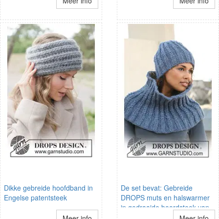
Meer info
Meer info
Dikke gebreide hoofdband in
De set bevat: Gebreide
Engelse patentsteek
DROPS muts en halswarmer
in gedraaide boordsteek van
Eskimo.
Meer info
Meer info